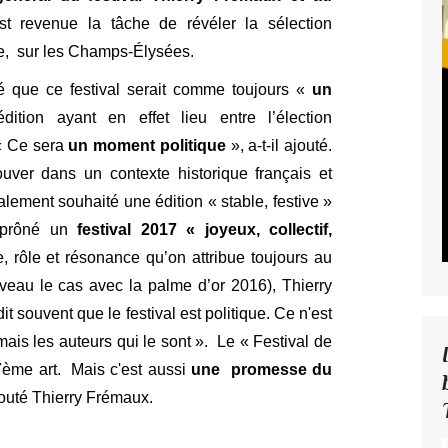
t revenue la tâche de révéler la sélection
e,
sur les Champs-Élysées.
é que ce festival serait comme toujours «
un
édition ayant en effet lieu entre l’élection
 « Ce sera
un moment politique
», a-t-il ajouté.
uver dans un contexte historique français et
galement souhaité une édition « stable, festive »
a prôné un
festival 2017 « joyeux, collectif,
, rôle et résonance qu’on attribue toujours au
nouveau le cas avec la palme d’or 2016), Thierry
t souvent que le festival est politique. Ce n'est
ais les auteurs qui le sont ».
Le « Festival de
 7ème art. Mais c'est aussi
une promesse du
outé Thierry Frémaux.