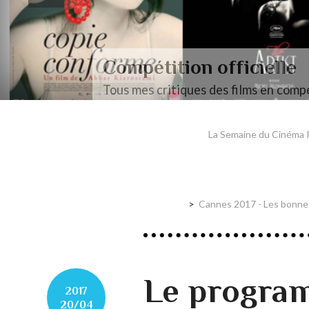
Compétition officielle
Tous mes critiques des films en compé
La Semaine du Cinéma P
Cannes 2017 - Les bonnes 
Le progra
2017
20/04