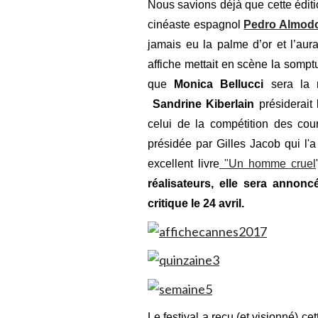
Nous savions déjà que cette éditi
cinéaste espagnol
Pedro Almod
jamais eu la palme d’or et l’aura
affiche mettait en scène la somp
que
Monica Bellucci
sera la m
Sandrine Kiberlain
présiderait 
celui de la compétition des cou
présidée par Gilles Jacob qui l
excellent livre
"Un homme cruel
réalisateurs, elle sera annonc
critique le 24 avril.
Le festival a reçu (et visionné) c