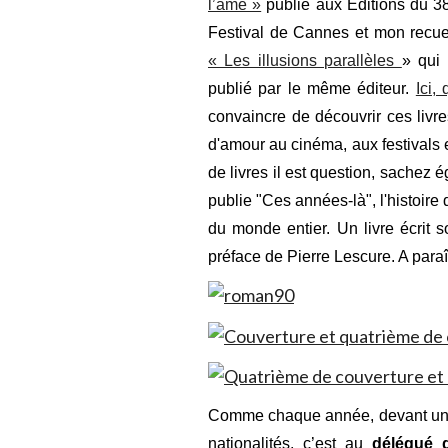
l’âme »
publié aux Editions du 38
Festival de Cannes et mon recuei
« Les illusions parallèles
» qui
publié par le même éditeur.
Ici,
convaincre de découvrir ces livre
d'amour au cinéma, aux festivals
de livres il est question, sachez 
publie "Ces années-là", l'histoire
du monde entier. Un livre écrit 
préface de Pierre Lescure. A paraî
Comme chaque année, devant un pa
nationalités, c’est au
délégué gé