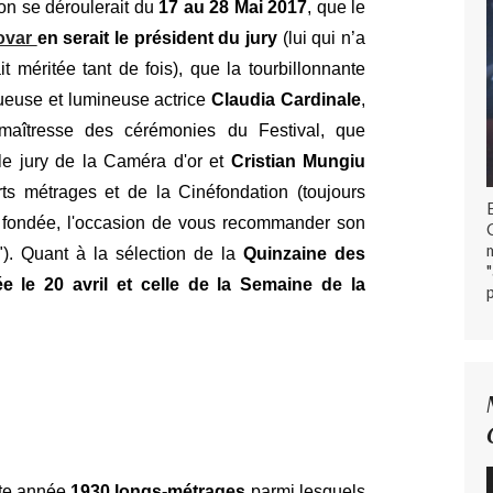
on se déroulerait du
17 au 28 Mai 2017
, que le
ovar
en serait le président du jury
(lui qui n’a
it méritée tant de fois), que la tourbillonnante
tueuse et lumineuse actrice
Claudia Cardinale
,
aîtresse des cérémonies du Festival, que
le jury de la Caméra d'or et
Cristian Mungiu
rts métrages et de la Cinéfondation (toujours
'a fondée, l'occasion de vous recommander son
"). Quant à la sélection de la
Quinzaine des
ée le 20 avril et celle de la Semaine de la
ette année
1930 longs-métrages
parmi lesquels