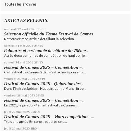
Toutes les archives
ARTICLES RECENTS:
mercredi 22
avril 2026
10h10
Sélection officielle du 79ème Festival de Cannes
Retrouvez mon article détaillant la sélection...
samedi 24
mai 2025
23h55
Palmarès et cérémonie de clôture du 78ème...
Après deux semaines de compétition de haut vol, le...
samedi 24
mai 2025
23h55
Festival de Cannes 2025 – Compétition –...
Ce Festival de Cannes 2025 s’est achevé pour moi...
vendredi 23
mai 2025
23h49
Festival de Cannes 2025 - Quinzaine des...
Dans l’Irak de Saddam Hussein, Lamia, 9 ans, tirée...
vendredi 23
mai 2025
23h31
Festival de Cannes 2025 – Compétition –...
En 2021, le jury du 74ème Festival de Cannes...
jeudi 22
mai 2025
23h38
Festival de Cannes 2025 – Hors compétition –...
Trois ans après En corps , et après une...
jeudi 22
mai 2025
11h04