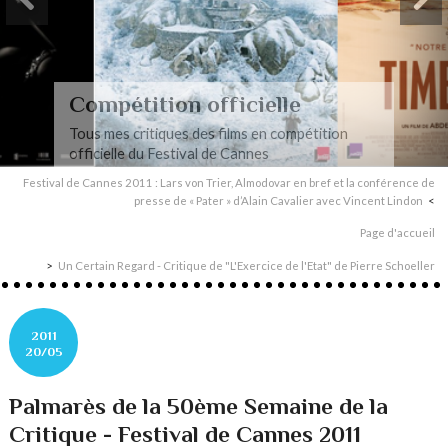
Compétition officielle
Tous mes critiques des films en compétition
officielle du Festival de Cannes
Festival de Cannes 2011 : Lars von Trier, Almodovar en bref et la conférence de
presse de « Pater » d’Alain Cavalier avec Vincent Lindon
Page d'accueil
Un Certain Regard - Critique de "L'Exercice de l'Etat" de Pierre Schoeller
2011
20/05
Palmarès de la 50ème Semaine de la
Critique - Festival de Cannes 2011