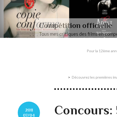
Compétition officielle
Tous mes critiques des films en compé
Pour la 12ème ann
Découvrez les premières ima
Concours: 
2011
07/04