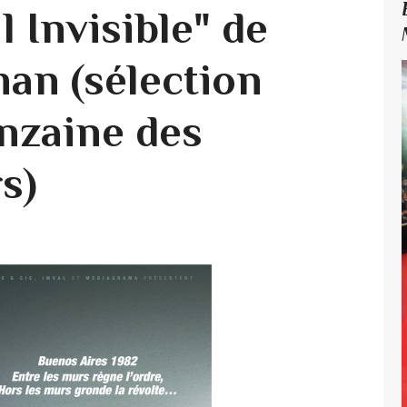
l Invisible" de
an (sélection
nzaine des
s)