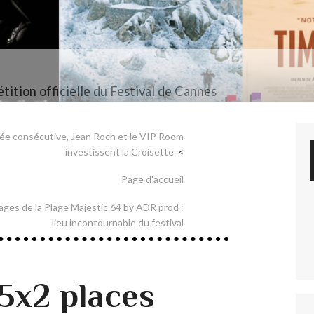
tition officielle du Festival de Cannes
ée consécutive, Jean Roch et le VIP Room
investissent la Croisette
Page d'accueil
ges de la Plage Majestic 64 by ADR prod :
lieu incontournable du festival
5x2 places