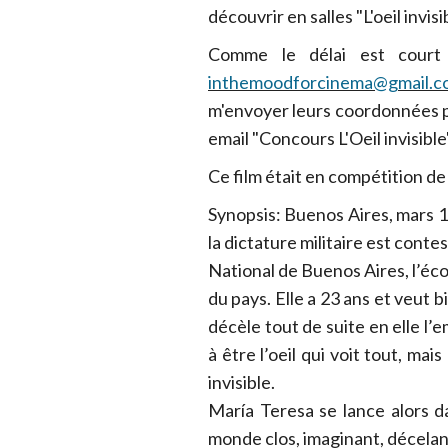
découvrir en salles "L'oeil invi
Comme le délai est court 
inthemoodforcinema@gmail.c
m'envoyer leurs coordonnées po
email "Concours L'Oeil invisibl
Ce film était en compétition d
Synopsis: Buenos Aires, mars 19
la dictature militaire est cont
National de Buenos Aires, l’éco
du pays. Elle a 23 ans et veut bi
décèle tout de suite en elle l’
à être l’oeil qui voit tout, mai
invisible.
María Teresa se lance alors d
monde clos, imaginant, décelant