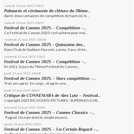
samedi 24
mai 2025
23h55
Palmarès et cérémonie de clôture du 78ème...
Après deux semaines de compétition de haut vol, le...
samedi 24
mai 2025
23h55
Festival de Cannes 2025 – Compétition –...
Ce Festival de Cannes 2025 s’est achevé pour moi...
vendredi 23
mai 2025
23h49
Festival de Cannes 2025 - Quinzaine des...
Dans l’Irak de Saddam Hussein, Lamia, 9 ans, tirée...
vendredi 23
mai 2025
23h31
Festival de Cannes 2025 – Compétition –...
En 2021, le jury du 74ème Festival de Cannes...
jeudi 22
mai 2025
23h38
Festival de Cannes 2025 – Hors compétition –...
Trois ans après En corps , et après une...
jeudi 22
mai 2025
11h04
Critique de CONNEMARA de Alex Lutz – Festival...
Copyright 2025 INCOGNITO PICTURES - SUPERMOUCHE...
mercredi 21
mai 2025
23h19
Festival de Cannes 2025 – Cannes Classics –...
Pagnol. Un nom dont le simple énoncé...
mardi 20
mai 2025
23h55
Festival de Cannes 2025 – Un Certain Regard –...