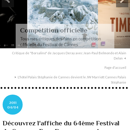
Compétition officielle
Tous mes critiques des films en compétition
officielle du Festival de Cannes
Critique de "Borsalino" de Jacques Deray avec Jean-Paul Belmondo et Alain
Delon
Page d'accueil
L'hôtel Palais Stéphanie de Cannes devient le JW Marriott Cannes Palais
Stéphanie
2011
04/04
Découvrez l'affiche du 64ème Festival