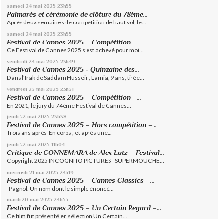
samedi 24
mai 2025
23h55
Palmarès et cérémonie de clôture du 78ème...
Après deux semaines de compétition de haut vol, le...
samedi 24
mai 2025
23h55
Festival de Cannes 2025 – Compétition –...
Ce Festival de Cannes 2025 s’est achevé pour moi...
vendredi 23
mai 2025
23h49
Festival de Cannes 2025 - Quinzaine des...
Dans l’Irak de Saddam Hussein, Lamia, 9 ans, tirée...
vendredi 23
mai 2025
23h31
Festival de Cannes 2025 – Compétition –...
En 2021, le jury du 74ème Festival de Cannes...
jeudi 22
mai 2025
23h38
Festival de Cannes 2025 – Hors compétition –...
Trois ans après En corps , et après une...
jeudi 22
mai 2025
11h04
Critique de CONNEMARA de Alex Lutz – Festival...
Copyright 2025 INCOGNITO PICTURES - SUPERMOUCHE...
mercredi 21
mai 2025
23h19
Festival de Cannes 2025 – Cannes Classics –...
Pagnol. Un nom dont le simple énoncé...
mardi 20
mai 2025
23h55
Festival de Cannes 2025 – Un Certain Regard –...
Ce film fut présenté en sélection Un Certain...