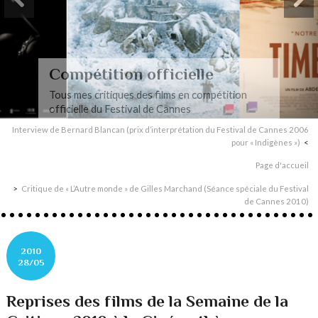
Compétition officielle
Tous mes critiques des films en compétition
officielle du Festival de Cannes
Interview de Bernard Blancan (prix d’interprétation du Festival de Cannes 2006
pour « Indigènes »)
Page d'accueil
Critique de « L’Autre monde » de Gilles Marchand (Séance spéciale du Festival
de Cannes 2010)
2010
28/05
Reprises des films de la Semaine de la