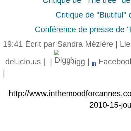
Critique de "The tree" de 
Critique de "Biutiful"
Conférence de presse de "L
19:41 Écrit par Sandra Mézière |
Li
del.icio.us
|
|
Digg
|
Faceboo
|
http://www.inthemoodforcannes.co
2010-15-jou