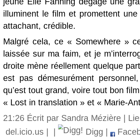
jeune Elle Fanning dégage une grâc
illuminent le film et promettent une
attachant, crédible.
Malgré cela, ce « Somewhere » ce
laissée sur ma faim, et je m’interro
droite mène réellement quelque part 
est pas démesurément personnel, v
qu’est tout grand, voire tout bon fil
« Lost in translation » et « Marie-Ant
21:26 Écrit par Sandra Mézière |
Li
del.icio.us
|
|
Digg
|
Faceb