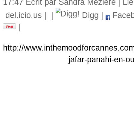
17:47 Écrit par Sandra Mézière |
Li
del.icio.us
|
|
Digg
|
Faceb
|
http://www.inthemoodforcannes.com/
jafar-panahi-en-ou