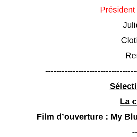
Président
Juli
Clot
Re
---------------------------------
Sélecti
La c
Film d’ouverture : My B
-