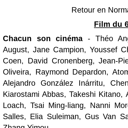
Retour en Norman
Film du 
Chacun son cinéma
- Théo Ange
August, Jane Campion, Youssef Ch
Coen, David Cronenberg, Jean-Pi
Oliveira, Raymond Depardon, Ato
Alejandro González Inárritu, Ch
Kiarostami Abbas, Takeshi Kitano,
Loach, Tsai Ming-liang, Nanni Mor
Salles, Elia Suleiman, Gus Van S
Zhang Yimou.