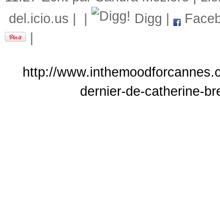
del.icio.us
|
|
Digg
|
Faceb
|
http://www.inthemoodforcannes.co
dernier-de-catherine-br