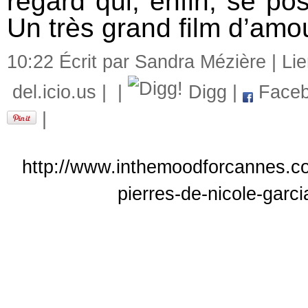
regard qui, enfin, se po
Un très grand film d’amou
10:22 Écrit par Sandra Mézière |
Li
del.icio.us
|
|
Digg
|
Faceb
|
http://www.inthemoodforcannes.co
pierres-de-nicole-garci