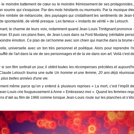
que- le moindre battement de cœur ou le moindre frémissement de ses protagonistes,
 un sourire qui s'esquisse. Par des mots hésitants ou murmurés. Par la musique éter
re nimbée de mélancolie, des paysages qui cristallisent les sentiments de Jean-Lo
de spontanéité, de vérité presque. Les fameux « instants de vérité » de Lelouch.
gnant, le charme de leurs voix, notamment quand Jean-Louis Trintignant prononce
iser. Et puis ces plans fixes, de Jean-Louis dans sa Ford Mustang (véritable perso
moindre émotion. Ce plan de cet homme avec son chien qui marche dans la brume et 
lle, universelle avec un ton très personnel et poétique. Alors pour reprendre l'i
ufflé de l'art dans la vie de ses personnages et de la vie dans son art. Voilà c'est de l
si son film sortirait un jour, il obtint toutes les récompenses précitées et aujou
 Claude Lelouch tourna une suite
Un homme et une femme, 20 ans déjà
réunissan
 plus belles années d'une vie.
tement même parce qu’on y entend à plusieurs reprises « La mort, c’est l’impôt de
uand Jean-Louis crie fougueusement à Anne « Embrassez-moi ». Quand les femmes reg
ns d’œil au film de 1966 comme lorsque Jean-Louis roule sur les planches et s’étonne