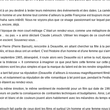
ent à un jeu destiné à tester leurs mémoires des évènements et des dates. La camér
n homme et une femme
tout comme d’ailleurs la petite Françoise est toujours incarn
ha sans intérêt. Nous ne voyons plus que ce visage passionnant sur lequel passen
 encore, déjà.
 à l’époque de mon court métrage
C’était un rendez-vous
, comme une métaphore de l
se… ou pas. » a ainsi déclaré Claude Lelouch. Utiliser les images de ce court-m
on escient. Souvenez-vous…
Pierre (Pierre Barouh), rencontre à Deauville, en allant chercher sa fille à la pe
, et tous deux ont un enfant. C'est l'histoire d'un homme et d'une femme qui s'aime
ptembre 1965, désespéré, il roule alors vers Deauville où il arrive la nuit, épuisé
que la tristesse ». Il commence à imaginer ce que peut faire cette femme sur cet
oires sont les plus simples et que la marque du talent est de les rendre singulière
 a tant fait pour sa réputation (Deauville d’ailleurs à nouveau magnifiquement film
lle, et notamment sa réputation de ville romantique à tel point que, pendant le F
le étaient au rendez-vous.
r, la même émotion, le même sentiment de modernité pour un film qui date de 1966
leurs en partie la conséquence de contraintes techniques et budgétaires. Ainsi, Le
 noir et blanc et de couleurs jouent alors habilement avec les méandres du temps 
elouch fait partie de ceux dont les films et surtout Un homme et une femme nous la