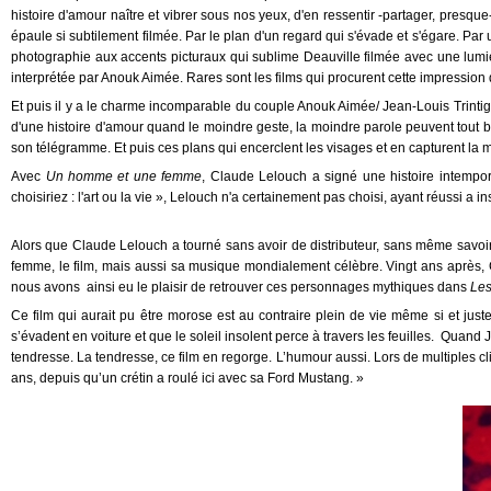
histoire d'amour naître et vibrer sous nos yeux, d'en ressentir -partager, pres
épaule si subtilement filmée. Par le plan d'un regard qui s'évade et s'égare. Par
photographie aux accents picturaux qui sublime Deauville filmée avec une lumiè
interprétée par Anouk Aimée. Rares sont les films qui procurent cette impression 
Et puis il y a le charme incomparable du couple Anouk Aimée/ Jean-Louis Trinti
d'une histoire d'amour quand le moindre geste, la moindre parole peuvent tout br
son télégramme. Et puis ces plans qui encerclent les visages et en capturent la 
Avec
Un homme et une femme
, Claude Lelouch a signé une histoire intempore
choisiriez : l'art ou la vie », Lelouch n'a certainement pas choisi, ayant réussi a ins
Alors que Claude Lelouch a tourné sans avoir de distributeur, sans même savoir 
femme, le film, mais aussi sa musique mondialement célèbre. Vingt ans après,
nous avons ainsi eu le plaisir de retrouver ces personnages mythiques dans
Les
Ce film qui aurait pu être morose est au contraire plein de vie même si et jus
s’évadent en voiture et que le soleil insolent perce à travers les feuilles. Q
tendresse. La tendresse, ce film en regorge. L’humour aussi. Lors de multiples cli
ans, depuis qu’un crétin a roulé ici avec sa Ford Mustang. »