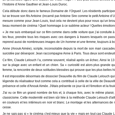
l’histoire d’Anne Gauthier et Jean-Louis Duroc.
Cela débute donc dans le fameux
Domaine de l’Orgueil
. Les résidents particip
lui se trouve son fils Antoine (incarné par Antoine Sire comme le petit Antoine d’
U
mesure comme pour Jean-Louis, tout cela ne devient plus pour nous qu’un brouha
beau moment de cinéma ! Quel hommage à ce sublime acteur ! Quelles émotions,
« Je me suis embarqué sur ce film comme dans cette voiture que j’ai conduite
les feux, prendre tous les risques avec ces dangers à travers lesquels on pas
reprend aussi de nombreuses images de
Un homme et une femme,
toujours à b
Anne (Anouk Aimée), scripte, inconsolable depuis la mort de son mari cascadeur 
suicidée par désespoir. Jean raccompagne Anne à Paris. Tous deux sont endeuillés
Ce film, Claude Lelouch l’a, comme souvent, réalisé après un échec. Ainsi le 13 se
sur la plage avec un enfant et un chien. Sa « curiosité est alors plus grande 
femme, la rencontre de deux solitudes blessées qui prouve que les plus belles hist
Il est impossible désormais de dissocier Deauville du film de Claude Lelouch qui
légende du réalisateur tout comme cela a contribué à celle de la ville de Deauvi
présence et celle d'Anouk Aimée. J'étais présente ce jour-là et l'émotion et la fou
J'ai vu ce film un grand nombre de fois et, à chaque fois, avec le même plaisi
classicisme. Cette modernité est bien sûr liée à la méthode Claude Lelouch d'ail
en couleurs et les intérieurs en noir et blanc. Le montage et les alternances de
cesse.
Je ne sais pas si « le cinéma c'est mieux que la vie » mais en tout cas Claude L