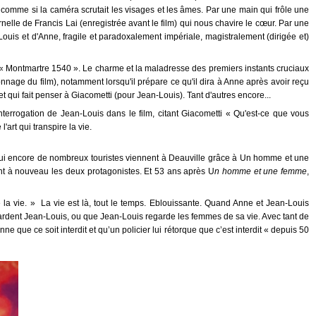
 comme si la caméra scrutait les visages et les âmes. Par une main qui frôle une
nelle de Francis Lai (enregistrée avant le film) qui nous chavire le cœur. Par une
uis et d'Anne, fragile et paradoxalement impériale, magistralement (dirigée et)
 « Montmartre 1540 ». Le charme et la maladresse des premiers instants cruciaux
nnage du film), notamment lorsqu'il prépare ce qu'il dira à Anne après avoir reçu
qui fait penser à Giacometti (pour Jean-Louis). Tant d'autres encore...
nterrogation de Jean-Louis dans le film, citant Giacometti « Qu'est-ce que vous
'art qui transpire la vie.
rd'hui encore de nombreux touristes viennent à Deauville grâce à Un homme et une
t à nouveau les deux protagonistes. Et 53 ans après U
n homme et une femme
,
 la vie. » La vie est là, tout le temps. Eblouissante. Quand Anne et Jean-Louis
ardent Jean-Louis, ou que Jean-Louis regarde les femmes de sa vie. Avec tant de
 que ce soit interdit et qu’un policier lui rétorque que c’est interdit « depuis 50