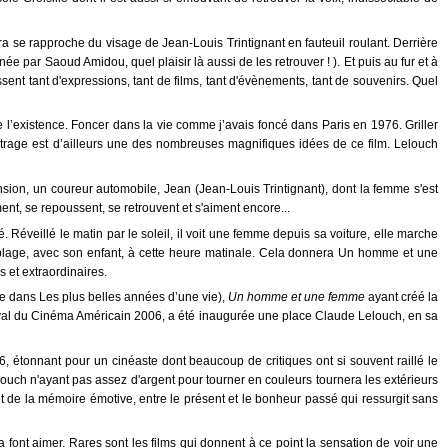
a se rapproche du visage de Jean-Louis Trintignant en fauteuil roulant. Derrière
ée par Saoud Amidou, quel plaisir là aussi de les retrouver ! ). Et puis au fur et à
t tant d'expressions, tant de films, tant d'évènements, tant de souvenirs. Quel
’existence. Foncer dans la vie comme j’avais foncé dans Paris en 1976. Griller
étrage est d’ailleurs une des nombreuses magnifiques idées de ce film. Lelouch
nsion, un coureur automobile, Jean (Jean-Louis Trintignant), dont la femme s'est
nt, se repoussent, se retrouvent et s'aiment encore...
. Réveillé le matin par le soleil, il voit une femme depuis sa voiture, elle marche
te plage, avec son enfant, à cette heure matinale. Cela donnera Un homme et une
s et extraordinaires.
ée dans Les plus belles années d’une vie),
Un homme et une femme
ayant créé la
estival du Cinéma Américain 2006, a été inaugurée une place Claude Lelouch, en sa
, étonnant pour un cinéaste dont beaucoup de critiques ont si souvent raillé le
louch n'ayant pas assez d'argent pour tourner en couleurs tournera les extérieurs
et de la mémoire émotive, entre le présent et le bonheur passé qui ressurgit sans
 font aimer. Rares sont les films qui donnent à ce point la sensation de voir une