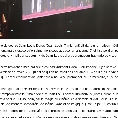
lote de course Jean-Louis Duroc (Jean-Louis Trintignant) vit dans une maison méd
iers, mais c’est ce qu’on aime, non, cette audace romanesque ?) et il se perd un pe
), le « meilleur souvenir » de Jean-Louis qui a pourtant pour habitude de « tout o
cette résidence médicalisée n’est pas vraiment l’idéal. Peu importe, il y a le rêve
rdose de rêves ». « Qu’est-ce qu’on ne ferait pas par amour ! » dit-il ainsi à Anne.
’il est si émouvant de l’entendre à nouveau prononcer ici. La mémoire, du superflu 
t penser qu’il fallait rester avec les souvenirs intacts, celui qui nous aurait lais
e temps dévore tout mais Anne et Jean-Louis sont si lumineux, si justes, qu’on oubli
à sa fille. Et, soudain, par la magie du cinéma, cela semble si vrai. Lorsqu'ils se
e, c'est tendre, c'est drôle, c'est émouvant, et nostalgique, juste un peu. C'est un f
ner une impression d'inachevé ou d'imprécision, cela fait au contraire davantage sur
e vie sont celles qu’on n’a pas encore vécues », des paroles que chante ici Nicol