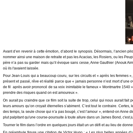
Avant d’en revenir à cette émotion, d’abord le synopsis. Désormais, l’ancien pi
nommer ainsi une maison de retraite et pas les Acacias, les Rosiers, ou les Peupl
père n’a pas su garder mais qu’il évoque sans cesse, Anne Gauthier (Anouk Aimée
où ils l'avaient laissée.
Pour Jean-Louis qui a beaucoup couru, sur les circuits et « après les femmes », 
présent et passé, rêve et réalité parce que « jamais personne n’est mort d’une ove
de fil après avoir prononcé de sa voix inimitable le fameux « Montmartre 1540 » qu
prendre des risques quand on est amoureux ».
On aurait pu craindre que ce film soit la suite de trop, celui qui nous aurait fai
leurs amours qu’on croyait éternelles s’abiment. C’est tout le contraire. Certes, l
des temps, la seule chose qui n’a pas bougé, c’est l’amour », entend-on Anne dire 
plut palpitant qu'une course-poursuite à toute allure dans un James Bond, c'est just
Tourner le film dans l’ordre en quelques jours était un un défi et au lieu de don
En préambule figure une citation de Victor Hugo : « Les plus belles années d’un