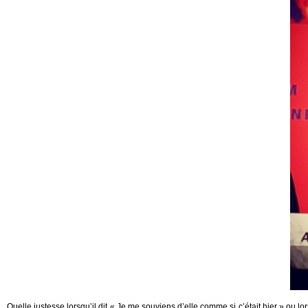
Quelle justesse lorsqu’il dit « Je me souviens d’elle comme si c’était hier » ou 