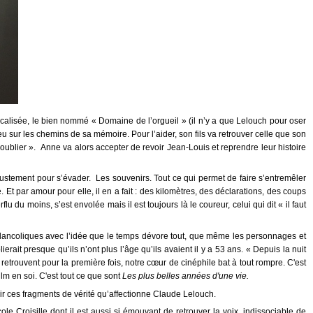
icalisée, le bien nommé « Domaine de l’orgueil » (il n’y a que Lelouch pour oser
u sur les chemins de sa mémoire. Pour l’aider, son fils va retrouver celle que son
ublier ». Anne va alors accepter de revoir Jean-Louis et reprendre leur histoire
 justement pour s’évader. Les souvenirs. Tout ce qui permet de faire s’entremêler
 Et par amour pour elle, il en a fait : des kilomètres, des déclarations, des coups
du moins, s’est envolée mais il est toujours là le coureur, celui qui dit « il faut
sés mélancoliques avec l’idée que le temps dévore tout, que même les personnages et
erait presque qu’ils n’ont plus l’âge qu’ils avaient il y a 53 ans. « Depuis la nuit
 retrouvent pour la première fois, notre cœur de cinéphile bat à tout rompre. C'est
ilm en soi. C'est tout ce que sont
Les plus belles années d'une vie.
gir ces fragments de vérité qu’affectionne Claude Lelouch.
e Croisille dont il est aussi si émouvant de retrouver la voix, indissociable de