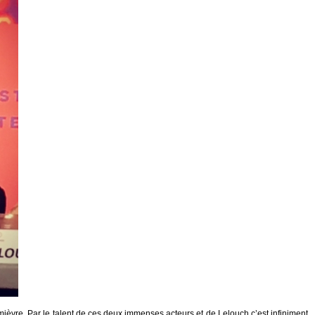
 mièvre. Par le talent de ces deux immenses acteurs et de Lelouch c’est infiniment