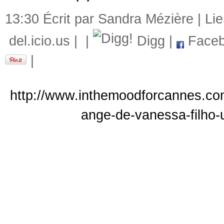
13:30 Écrit par Sandra Mézière |
Li
del.icio.us
|
|
Digg
|
Faceb
|
http://www.inthemoodforcannes.com
ange-de-vanessa-filho-