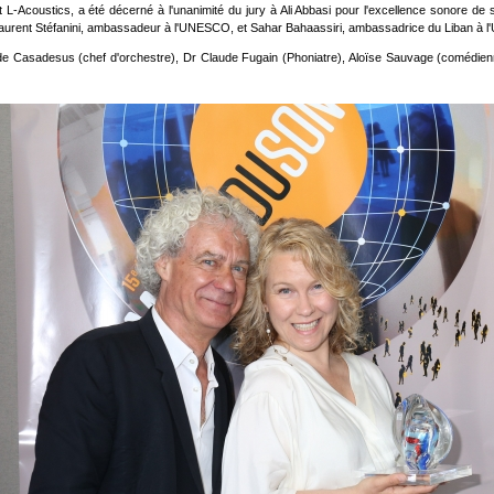
 L-Acoustics, a été décerné à l'unanimité du jury à Ali Abbasi pour l'excellence sonore 
 Laurent Stéfanini, ambassadeur à l'UNESCO, et Sahar Bahaassiri, ambassadrice du Liban à
ude Casadesus (chef d'orchestre), Dr Claude Fugain (Phoniatre), Aloïse Sauvage (comédie