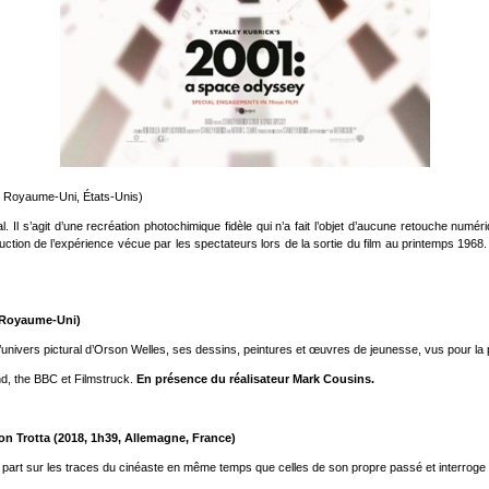
, Royaume-Uni, États-Unis)
 Il s’agit d’une recréation photochimique fidèle qui n’a fait l’objet d’aucune retouche numér
uction de l’expérience vécue par les spectateurs lors de la sortie du film au printemps 1968
 Royaume-Uni)
univers pictural d’Orson Welles, ses dessins, peintures et œuvres de jeunesse, vus pour la pre
nd, the BBC et Filmstruck.
En présence du réalisateur Mark Cousins.
n Trotta (2018, 1h39, Allemagne, France)
art sur les traces du cinéaste en même temps que celles de son propre passé et interroge la