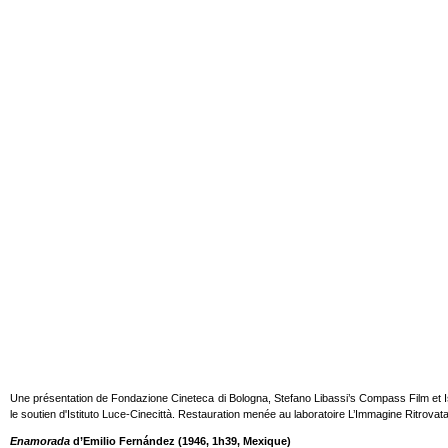
Une présentation de Fondazione Cineteca di Bologna, Stefano Libassi’s Compass Film et Ist
le soutien d'Istituto Luce-Cinecittà. Restauration menée au laboratoire L’Immagine Ritrovata
Enamorada
d’Emilio Fernández (1946, 1h39, Mexique)