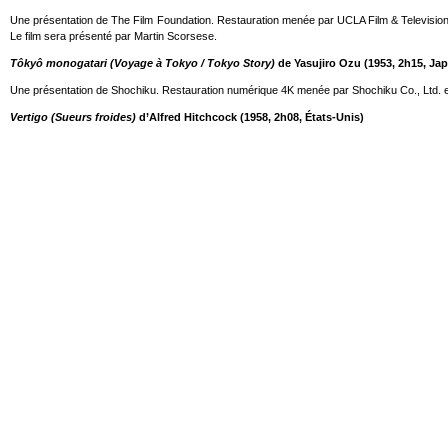
Une présentation de The Film Foundation. Restauration menée par UCLA Film & Television 
Le film sera présenté par Martin Scorsese.
Tôkyô monogatari (Voyage à Tokyo / Tokyo Story)
de Yasujiro Ozu (1953, 2h15, Ja
Une présentation de Shochiku. Restauration numérique 4K menée par Shochiku Co., Ltd. en
Vertigo (Sueurs froides)
d’Alfred Hitchcock (1958, 2h08, États-Unis)