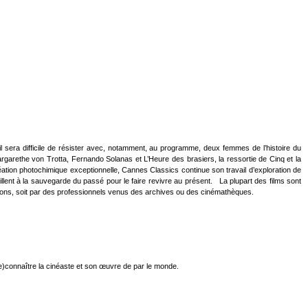
 sera difficile de résister avec, notamment, au programme, deux femmes de l’histoire du
arethe von Trotta, Fernando Solanas et L’Heure des brasiers, la ressortie de Cinq et la
ation photochimique exceptionnelle, Cannes Classics continue son travail d’exploration de
llent à la sauvegarde du passé pour le faire revivre au présent. La plupart des films sont
tions, soit par des professionnels venus des archives ou des cinémathèques.
(re)connaître la cinéaste et son œuvre de par le monde.