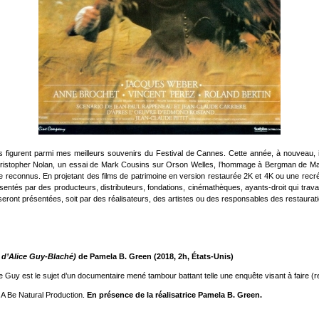
figurent parmi mes meilleurs souvenirs du Festival de Cannes. Cette année, à nouveau, il
ristopher Nolan, un essai de Mark Cousins sur Orson Welles, l’hommage à Bergman de Marg
re reconnus. En projetant des films de patrimoine en version restaurée 2K et 4K ou une recré
ntés par des producteurs, distributeurs, fondations, cinémathèques, ayants-droit qui travai
 seront présentées, soit par des réalisateurs, des artistes ou des responsables des restaura
e d’Alice Guy-Blaché)
de Pamela B. Green (2018, 2h, États-Unis)
lice Guy est le sujet d’un documentaire mené tambour battant telle une enquête visant à faire 
 A Be Natural Production.
En présence de la réalisatrice Pamela B. Green.