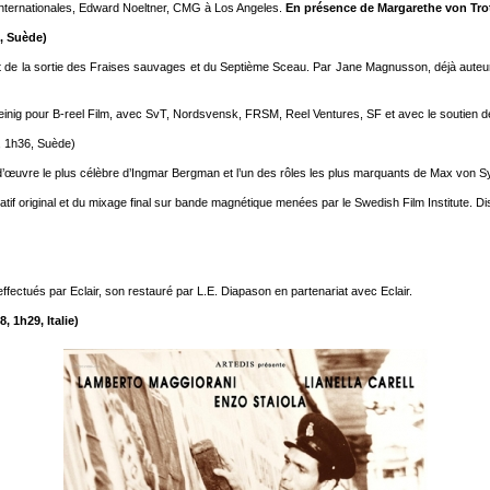
nternationales, Edward Noeltner, CMG à Los Angeles.
En présence de Margarethe von Trot
, Suède)
 de la sortie des Fraises sauvages et du Septième Sceau. Par Jane Magnusson, déjà aute
einig pour B-reel Film, avec SvT, Nordsvensk, FRSM, Reel Ventures, SF et avec le soutien de 
, 1h36, Suède)
f-d’œuvre le plus célèbre d’Ingmar Bergman et l’un des rôles les plus marquants de Max von 
tif original et du mixage final sur bande magnétique menées par le Swedish Film Institute. Dist
ctués par Eclair, son restauré par L.E. Diapason en partenariat avec Eclair.
, 1h29, Italie)