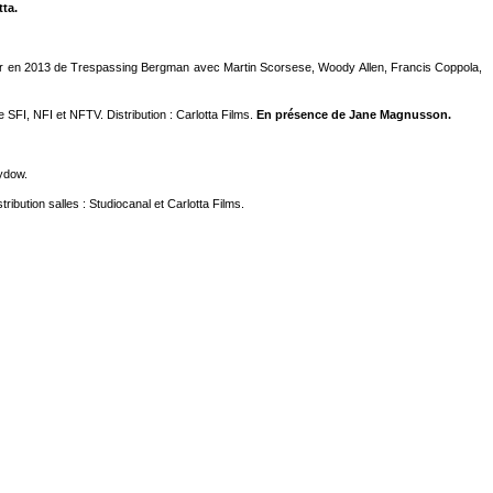
ta.
ur en 2013 de Trespassing Bergman avec Martin Scorsese, Woody Allen, Francis Coppola,
SFI, NFI et NFTV. Distribution : Carlotta Films.
En présence de Jane Magnusson.
Sydow.
ribution salles : Studiocanal et Carlotta Films.