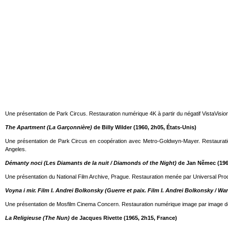
Une présentation de Park Circus. Restauration numérique 4K à partir du négatif VistaVision
The Apartment (La Garçonnière)
de Billy Wilder (1960, 2h05, États-Unis)
Une présentation de Park Circus en coopération avec Metro-Goldwyn-Mayer. Restauration
Angeles.
Démanty noci (Les Diamants de la nuit / Diamonds of the Night)
de Jan Němec (196
Une présentation du National Film Archive, Prague. Restauration menée par Universal Prod
Voyna i mir. Film I. Andrei Bolkonsky (Guerre et paix. Film I. Andrei Bolkonsky / Wa
Une présentation de Mosfilm Cinema Concern. Restauration numérique image par image de l
La Religieuse (The Nun)
de Jacques Rivette (1965, 2h15, France)