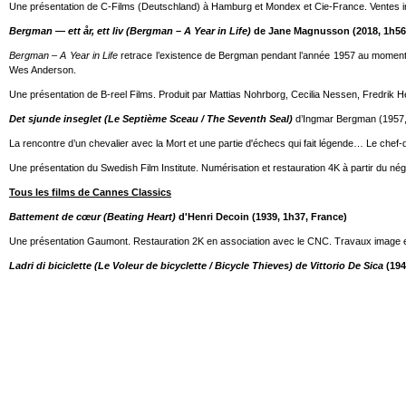
Une présentation de C-Films (Deutschland) à Hamburg et Mondex et Cie-France. Ventes i
Bergman — ett år, ett liv (Bergman – A Year in Life)
de Jane Magnusson (2018, 1h56
Bergman – A Year in Life
retrace l’existence de Bergman pendant l’année 1957 au moment
Wes Anderson.
Une présentation de B-reel Films. Produit par Mattias Nohrborg, Cecilia Nessen, Fredrik H
Det sjunde inseglet (Le Septième Sceau / The Seventh Seal)
d’Ingmar Bergman (1957
La rencontre d’un chevalier avec la Mort et une partie d'échecs qui fait légende… Le che
Une présentation du Swedish Film Institute. Numérisation et restauration 4K à partir du néga
Tous les films de Cannes Classics
Battement de cœur (Beating Heart)
d'Henri Decoin (1939, 1h37, France)
Une présentation Gaumont. Restauration 2K en association avec le CNC. Travaux image effe
Ladri di biciclette (Le Voleur de bicyclette / Bicycle Thieves) de Vittorio De Sica
(1948