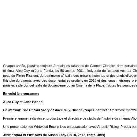
Chaque année, j’assiste toujours à quelques séances de Cannes Classics dont certaines 
cinéma, Alice Guy et Jane Fonda, les 50 ans de 2001 : l’odyssée de l’espace vus par Ch
peau de Pierre Rissient, du patrimoine africain, des trésors inconnus et des chefs-d’œuv
l’histoire du cinéma, avec des documentaires produits en 2018 et des longs métrages prése
projetés salle Buñuel, salle du Soixantième ou au Cinéma de la Plage. Toutes les séances
En voici le programme
Alice Guy et Jane Fonda
Be Natural: The Untold Story of Alice Guy-Blaché (Soyez naturel : L’histoire inédit
Première femme réalisatrice, productrice et directrice de studio de l’histoire du cinéma, A
Une présentation de Wildwood Enterprises en association avec Artemis Rising. Produit par
J
ane Fonda in Five Acts
de Susan Lacy (2018, 2h13, États-Unis)