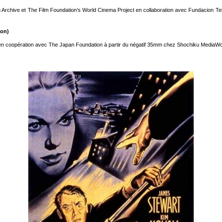
Archive et The Film Foundation’s World Cinema Project en collaboration avec Fundacion Tele
pon)
 coopération avec The Japan Foundation à partir du négatif 35mm chez Shochiku MediaWorX I