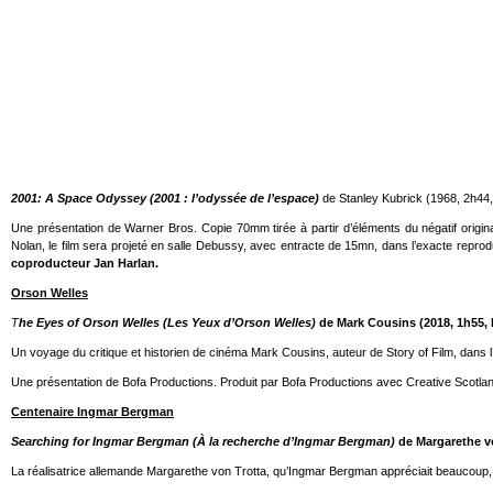
2001: A Space Odyssey (2001 : l’odyssée de l’espace)
de Stanley Kubrick (1968, 2h44
Une présentation de Warner Bros. Copie 70mm tirée à partir d’éléments du négatif original.
Nolan, le film sera projeté en salle Debussy, avec entracte de 15mn, dans l’exacte reprod
coproducteur Jan Harlan.
Orson Welles
T
he Eyes of Orson Welles (Les Yeux d’Orson Welles)
de Mark Cousins (2018, 1h55,
Un voyage du critique et historien de cinéma Mark Cousins, auteur de Story of Film, dans l’
Une présentation de Bofa Productions. Produit par Bofa Productions avec Creative Scotla
Centenaire Ingmar Bergman
Searching for Ingmar Bergman (À la recherche d’Ingmar Bergman)
de Margarethe vo
La réalisatrice allemande Margarethe von Trotta, qu’Ingmar Bergman appréciait beaucoup, p