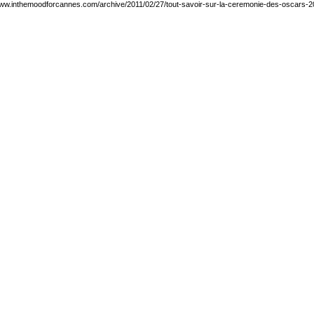
www.inthemoodforcannes.com/archive/2011/02/27/tout-savoir-sur-la-ceremonie-des-oscars-2