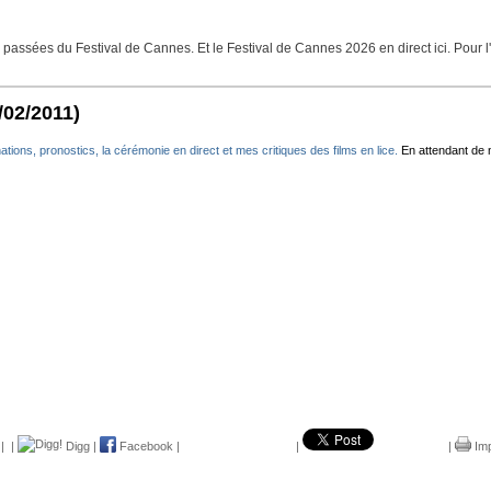
assées du Festival de Cannes. Et le Festival de Cannes 2026 en direct ici. Pour l'
/02/2011)
ations, pronostics, la cérémonie en direct et mes critiques des films en lice.
En attendant de n
|
|
Digg
|
Facebook
|
|
|
Imp