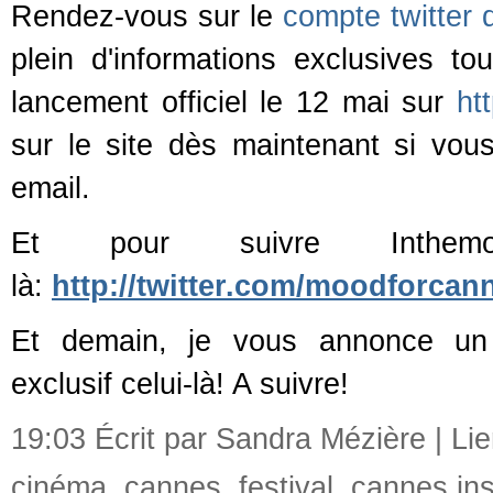
Rendez-vous sur le
compte twitter
plein d'informations exclusives t
lancement officiel le 12 mai sur
ht
sur le site dès maintenant si vo
email.
Et pour suivre Inthemoo
là:
http://twitter.com/moodforcan
Et demain, je vous annonce un a
exclusif celui-là! A suivre!
19:03 Écrit par Sandra Mézière |
Li
cinéma
,
cannes
,
festival
,
cannes ins