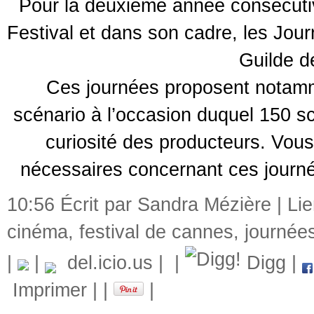
Pour la deuxième année consécutive
Festival et dans son cadre, les Jour
Guilde d
Ces journées proposent notamm
scénario à l’occasion duquel 150 sc
curiosité des producteurs. Vou
nécessaires concernant ces journ
10:56 Écrit par Sandra Mézière |
Li
cinéma
,
festival de cannes
,
journée
|
|
del.icio.us
|
|
Digg
|
Imprimer
|
|
|